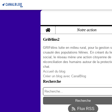
Home
Notre action
Grifélins2
GRIFélins lutte en milieu rural, pour la gestion 
cruauté des populations félines. En créant du li
social, le réseau mène une action citoyenne de
réconciliation des humains autour de la protect
chat.
Accueil du blog
Créer un blog avec CanalBlog
Recherche
Flux RSS