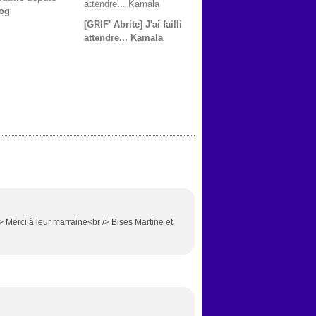
og
[GRIF' Abrite] J'ai failli
attendre... Kamala
 Merci à leur marraine<br /> Bises Martine et