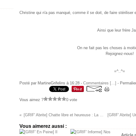
Christine qui n'a pas manqué, comme il se doit, de faire stériliser e
Ainsi que leur frère Ja
On ne fait pas les choses à moiti
Rejoignez-nous!
=^..^=
Posté par MartineGrifelins à 16:28 -
Commentaires [
…
]
- Permalie
Vous aimez ?
0 vote
[GRIF' Abrite] Chatte libre et heureuse : La Miss
Vous aimerez aussi :
Article