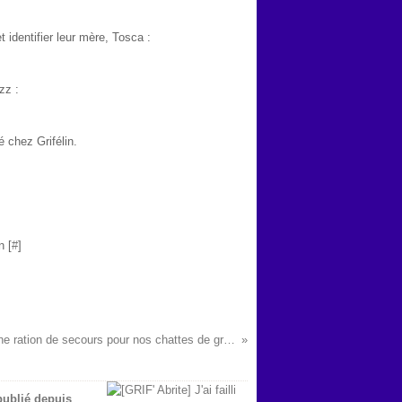
t identifier leur mère, Tosca :
zz :
é chez Grifélin.
n [
#
]
[GRIF' Abrite] Une ration de secours pour nos chattes de grange!
 publié depuis