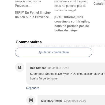
Canalbl
[GRIF' En Peine] Il neige
un peu sur la Provence...
[GRIF' Informe] Nos
coussinets sont fragiles,
nous ne portons pas de
bottes de neige!
Commentaires
Ajouter un commentaire
B
Béa Kimcat
28/03/2025 10:48
Super pour Nougat et Dolly<br /> De chouettes photos<br />
bonne fin de semaine
Répondre
M
MartineGrifelins
13/06/2025 20:30