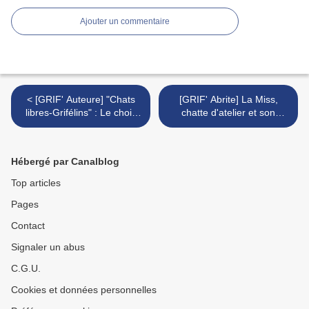
Ajouter un commentaire
< [GRIF' Auteure] "Chats
[GRIF' Abrite] La Miss,
libres-Grifélins" : Le choix
chatte d'atelier et son
de Samuel pour la rentrée
Sylvain >
littéraire.
Hébergé par Canalblog
Top articles
Pages
Contact
Signaler un abus
C.G.U.
Cookies et données personnelles