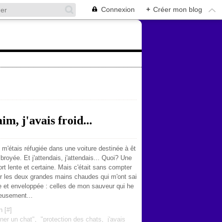
Connexion
+
Créer mon blog
im, j'avais froid...
 m'étais réfugiée dans une voiture destinée à êt
 broyée. Et j'attendais, j'attendais... Quoi? Une
rt lente et certaine. Mais c'était sans compter
r les deux grandes mains chaudes qui m'ont sai
e et enveloppée : celles de mon sauveur qui he
eusement...
n [
#
]
iner un chat"
,
"protection des chats
,
j'avais