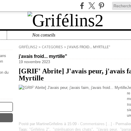
Nos conseils
GRIFÉLINS2
>
CATEGORIES
>
J'AVAIS FROID... MYRTILLE"
sans
j'avais froid... myrtille"
en
19 novembre 2023
[GRIF' Abrite] J'avais peur, j'avais fa
ion du
Myrtille
Je
re
mo
su
si
ur
Posté par MartineGrifelins à 15:09 -
Commentaires [
…
]
- Permalie
Tags:
"Grifélins 2"
,
"stérilisation des chats"
,
"j'avais peur
,
"parra