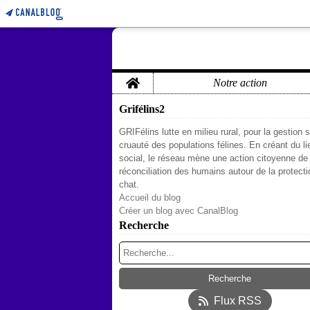
Home
Notre action
Grifélins2
GRIFélins lutte en milieu rural, pour la gestion 
cruauté des populations félines. En créant du li
social, le réseau mène une action citoyenne de
réconciliation des humains autour de la protect
chat.
Accueil du blog
Créer un blog avec CanalBlog
Recherche
Flux RSS